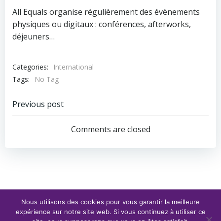
All Equals organise régulièrement des évènements
physiques ou digitaux : conférences, afterworks,
déjeuners…
Categories:
International
Tags:
No Tag
Post
Previous post
navigation
Comments are closed
Nous utilisons des cookies pour vous garantir la meilleure
expérience sur notre site web. Si vous continuez à utiliser ce