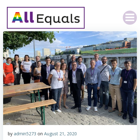
Skip
to
content
by
admin5273
on
August 21, 2020